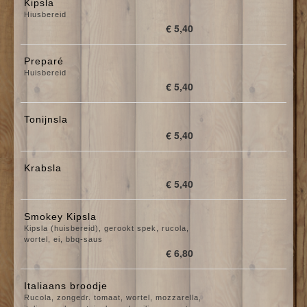
Kipsla
Hiusbereid
€ 5,40
Preparé
Huisbereid
€ 5,40
Tonijnsla
€ 5,40
Krabsla
€ 5,40
Smokey Kipsla
Kipsla (huisbereid), gerookt spek, rucola,
wortel, ei, bbq-saus
€ 6,80
Italiaans broodje
Rucola, zongedr. tomaat, wortel, mozzarella,