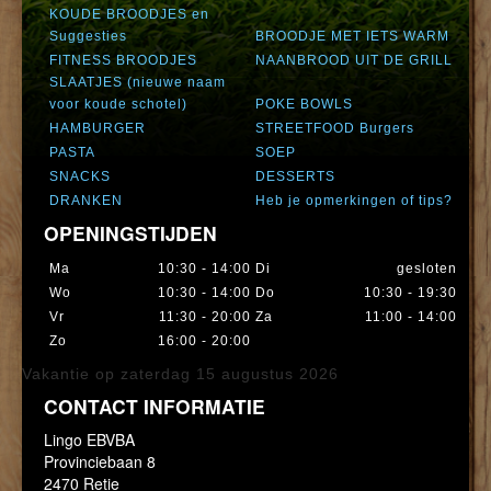
KOUDE BROODJES en
Suggesties
BROODJE MET IETS WARM
FITNESS BROODJES
NAANBROOD UIT DE GRILL
SLAATJES (nieuwe naam
voor koude schotel)
POKE BOWLS
HAMBURGER
STREETFOOD Burgers
PASTA
SOEP
SNACKS
DESSERTS
DRANKEN
Heb je opmerkingen of tips?
OPENINGSTIJDEN
Ma
10:30 - 14:00
Di
gesloten
Wo
10:30 - 14:00
Do
10:30 - 19:30
Vr
11:30 - 20:00
Za
11:00 - 14:00
Zo
16:00 - 20:00
Vakantie op zaterdag 15 augustus 2026
CONTACT INFORMATIE
Lingo EBVBA
Provinciebaan 8
2470 Retie