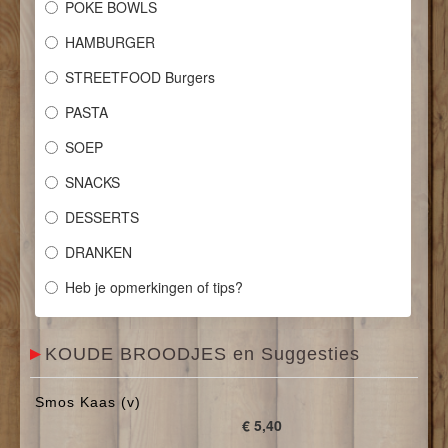
POKE BOWLS
CONTACT
HAMBURGER
STREETFOOD Burgers
PASTA
SOEP
SNACKS
DESSERTS
DRANKEN
Heb je opmerkingen of tips?
KOUDE BROODJES en Suggesties
Smos Kaas (v)
€ 5,40