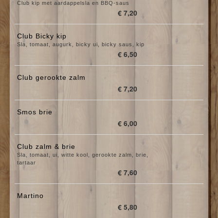
Club kip met aardappelsla en BBQ-saus
€ 7,20
Club Bicky kip
Sla, tomaat, augurk, bicky ui, bicky saus, kip
€ 6,50
Club gerookte zalm
€ 7,20
Smos brie
€ 6,00
Club zalm & brie
Sla, tomaat, ui, witte kool, gerookte zalm, brie,
tartaar
€ 7,60
Martino
€ 5,80