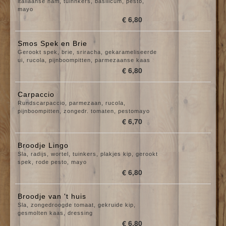
italiaanse ham, tuinnkers, basilicum, pesto,
mayo
€ 6,80
Smos Spek en Brie
Gerookt spek, brie, sriracha, gekarameliseerde
ui, rucola, pijnboompitten, parmezaanse kaas
€ 6,80
Carpaccio
Rundscarpaccio, parmezaan, rucola,
pijnboompitten, zongedr. tomaten, pestomayo
€ 6,70
Broodje Lingo
Sla, radijs, wortel, tuinkers, plakjes kip, gerookt
spek, rode pesto, mayo
€ 6,80
Broodje van 't huis
Sla, zongedroogde tomaat, gekruide kip,
gesmolten kaas, dressing
€ 6,80