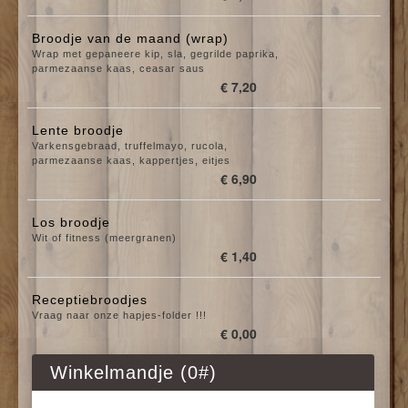
Broodje van de maand (wrap)
Wrap met gepaneere kip, sla, gegrilde paprika,
parmezaanse kaas, ceasar saus
€ 7,20
Lente broodje
Varkensgebraad, truffelmayo, rucola,
parmezaanse kaas, kappertjes, eitjes
€ 6,90
Los broodje
Wit of fitness (meergranen)
€ 1,40
Receptiebroodjes
Vraag naar onze hapjes-folder !!!
€ 0,00
Winkelmandje (
0
#)