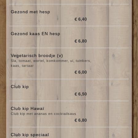
Gezond met hesp
€ 6,40
Gezond kaas EN hesp
€ 6,80
Vegetarisch broodje (v)
Sla, tomaat, wortel, komkommer, ui, tuinkers,
kaas, tartaar
€ 6,00
Club kip
€ 6,50
Club kip Hawaï
Club kip met ananas en cocktailsaus
€ 6,80
Club kip speciaal