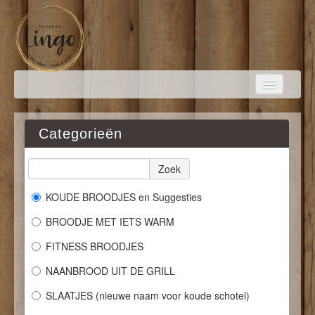
Categorieën
HOME
Zoek
BESTELLEN
KOUDE BROODJES en Suggesties
BROODJE MET IETS WARM
FOTO'S
FITNESS BROODJES
NAANBROOD UIT DE GRILL
LOGIN
SLAATJES (nieuwe naam voor koude schotel)